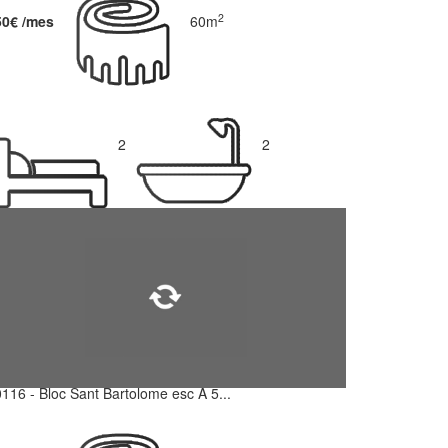
2
50€ /mes
60m
2
2
116 - Bloc Sant Bartolome esc A 5...