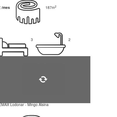
2
€ /mes
187m
3
2
EMAX Lodonar - Mingo Alsina