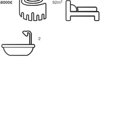
2
58000€
92m
2