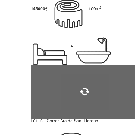
2
145000€
100m
4
1
L0116 - Carrer Arc de Sant Llorenç ...