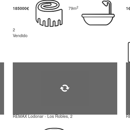
2
185000€
79m
1
2
Vendido
REMAX Lodonar - Los Robles, 2
R