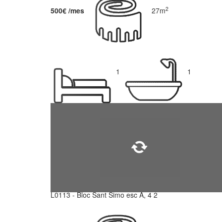
2
500€ /mes
27m
1
1
L0113 - Bloc Sant Simo esc A, 4 2