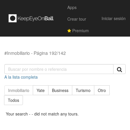
Apps
Iniciar sesión
Crear tour
Premium
#Inmobiliario - Página 192/142
A la lista completa
Inmobiliario
Yate
Business
Turismo
Otro
Todos
Your search - - did not match any tours.