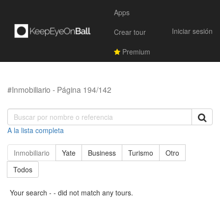
Apps
Iniciar sesión
Crear tour
Premium
#Inmobiliario - Página 194/142
A la lista completa
Inmobiliario
Yate
Business
Turismo
Otro
Todos
Your search - - did not match any tours.