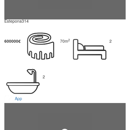
Estepona314
2
600000€
70m
2
2
App