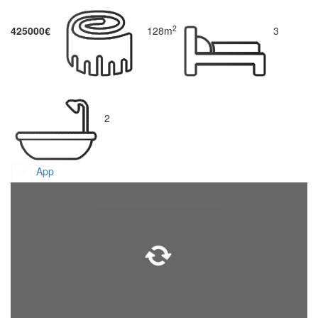
2
425000€
128m
3
2
App