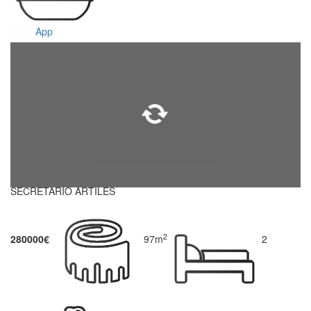
App
SECRETARIO ARTILES
2
280000€
97m
2