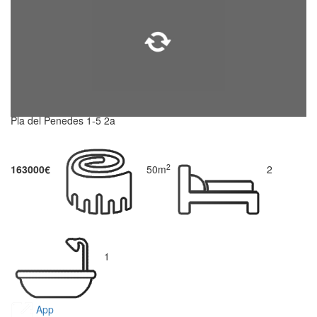
Pla del Penedes 1-5 2a
2
163000€
50m
2
1
App