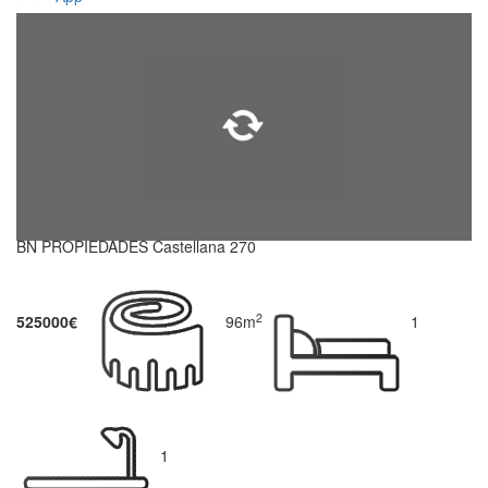
BN PROPIEDADES Castellana 270
2
525000€
96m
1
1