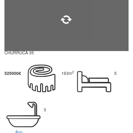
CHURRUCA 35
2
525000€
163m
5
3
App