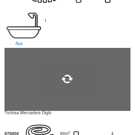
1
App
Tortosa Mercaders Diglo
2
87000€
90m
4