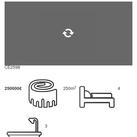
CE2598
2
250000€
250m
4
3