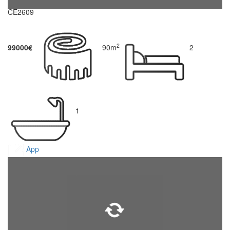
CE2609
2
99000€
90m
2
1
App