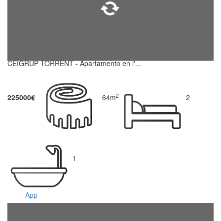
CEIGRUP TORRENT - Apartamento en l'...
2
225000€
64m
2
1
App