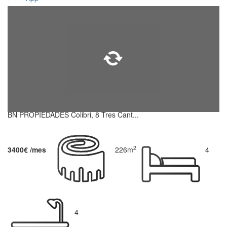
BN PROPIEDADES Colibri, 8 Tres Cant...
2
3400€ /mes
226m
4
4