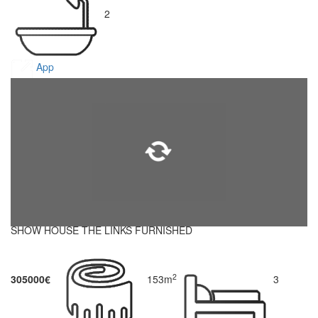
2
App
SHOW HOUSE THE LINKS FURNISHED
2
305000€
153m
3