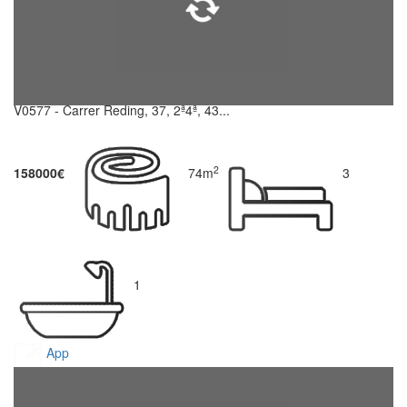
V0577 - Carrer Reding, 37, 2ª4ª, 43...
2
158000€
74m
3
1
App