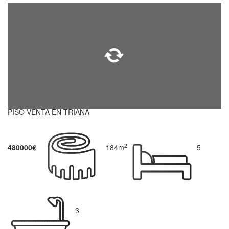
PISO VENTA EN TRIANA
2
480000€
184m
5
3