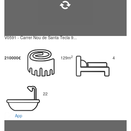
V0591 - Carrer Nou de Santa Tecla 9...
2
210000€
129m
4
22
App