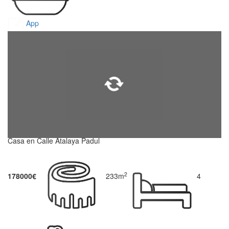
App
Casa en Calle Atalaya Padul
2
178000€
233m
4