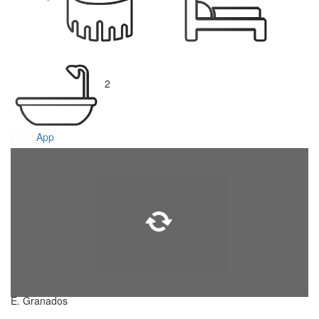
2
App
E. Granados