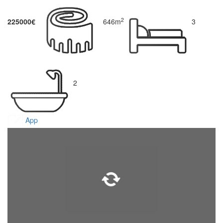
2
225000€
646m
3
2
App