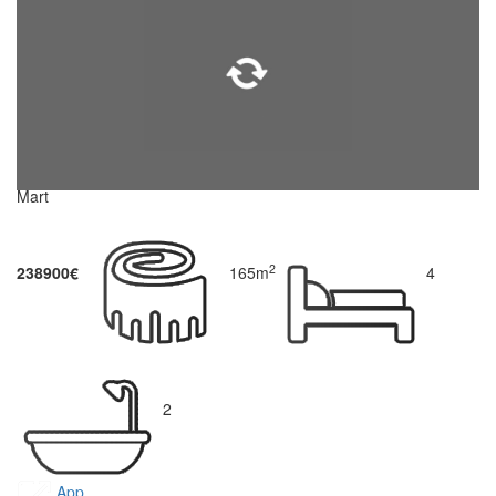
Mart
2
238900€
165m
4
2
App