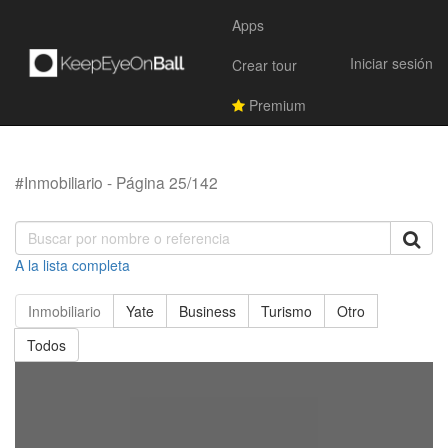
Apps
Iniciar sesión
Crear tour
Premium
#Inmobiliario - Página 25/142
A la lista completa
Inmobiliario
Yate
Business
Turismo
Otro
Todos