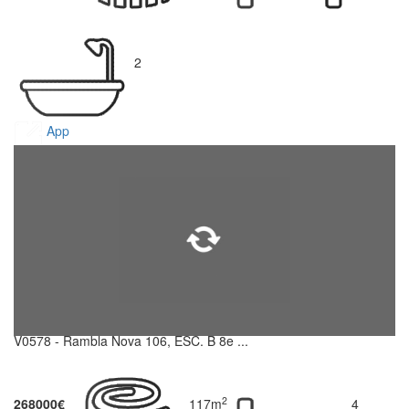
2
App
V0578 - Rambla Nova 106, ESC. B 8e ...
2
268000€
117m
4