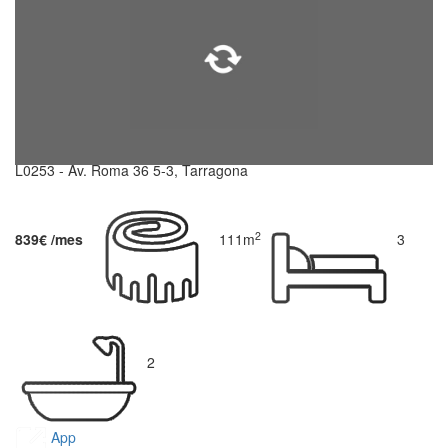
L0253 - Av. Roma 36 5-3, Tarragona
2
839€ /mes
111m
3
2
App