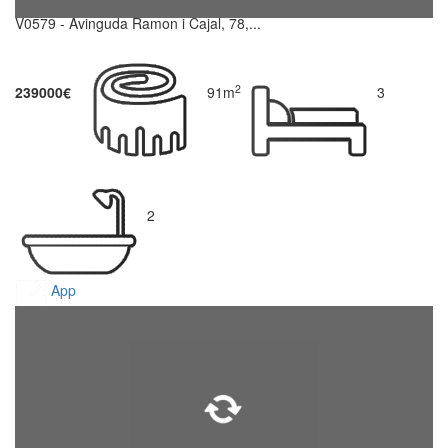
V0579 - Avinguda Ramon i Cajal, 78,...
2
239000€
91m
3
2
App