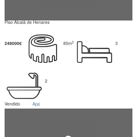
Piso Alcalá de Henares
2
248000€
85m
3
2
Vendido
App