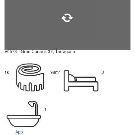
V0573 - Gran Canaria 37, Tarragona
2
1€
98m
3
1
App