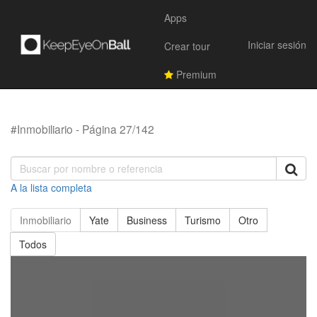
Apps
Iniciar sesión
Crear tour
Premium
#Inmobiliario - Página 27/142
A la lista completa
Inmobiliario
Yate
Business
Turismo
Otro
Todos