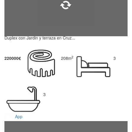
Duplex con Jardin y terraza en Cruz...
2
220000€
208m
3
3
App