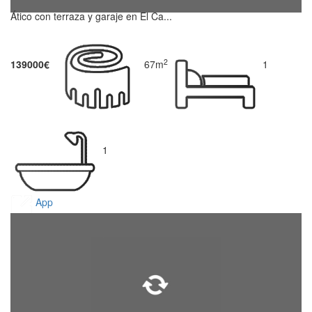
Ático con terraza y garaje en El Ca...
2
139000€
67m
1
1
App