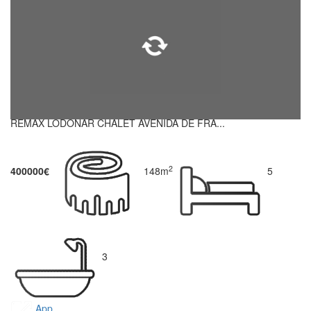
REMAX LODONAR CHALET AVENIDA DE FRA...
2
400000€
148m
5
3
App