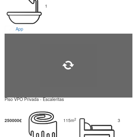
1
App
Piso VPO Privada - Escaleritas
2
250000€
115m
3