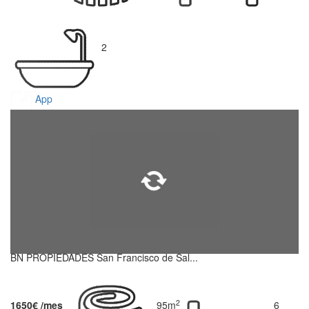
2
App
BN PROPIEDADES San Francisco de Sal...
2
1650€ /mes
95m
6