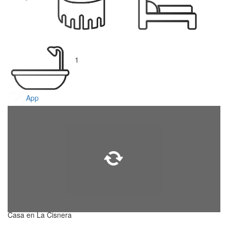
1
App
Casa en La Cisnera