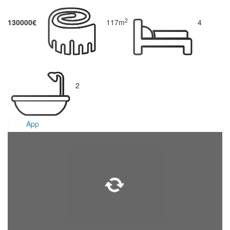
2
130000€
117m
4
2
App