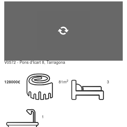
V0572 - Pons d'Icart 8, Tarragona
2
128000€
81m
3
1