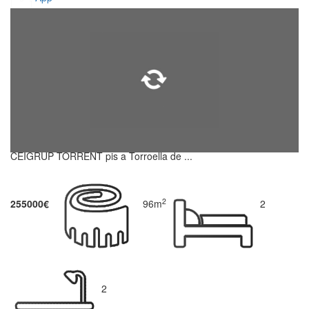
CEIGRUP TORRENT pis a Torroella de ...
2
255000€
96m
2
2