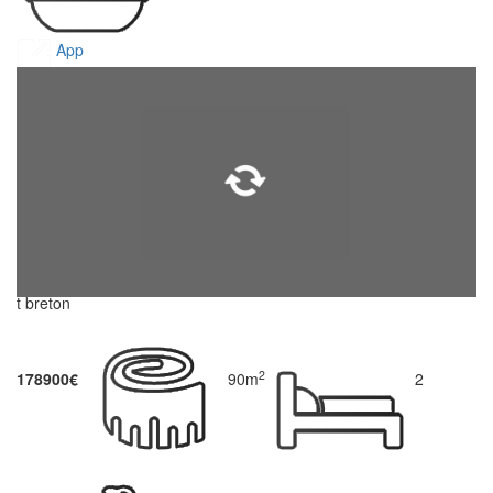
App
t breton
2
178900€
90m
2