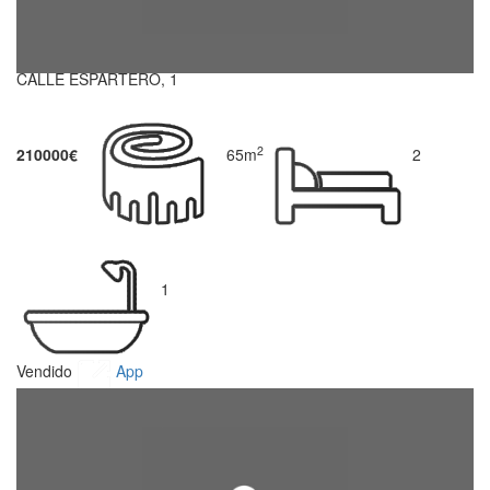
CALLE ESPARTERO, 1
2
210000€
65m
2
1
Vendido
App