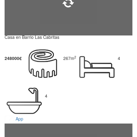
Casa en Barrio Las Cabritas
2
248000€
267m
4
4
App