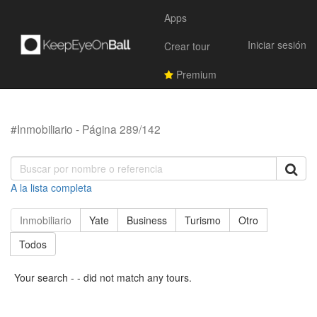
Apps
Iniciar sesión
Crear tour
Premium
#Inmobiliario - Página 289/142
A la lista completa
Inmobiliario
Yate
Business
Turismo
Otro
Todos
Your search - - did not match any tours.