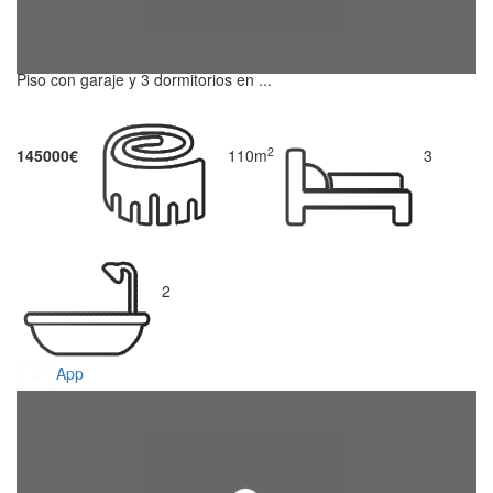
Piso con garaje y 3 dormitorios en ...
2
145000€
110m
3
2
App