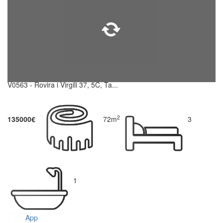
V0563 - Rovira i Virgili 37, 5C, Ta...
2
135000€
72m
3
1
App