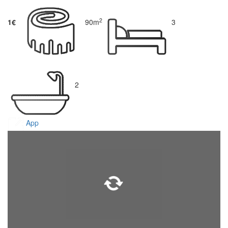
2
1€
90m
3
2
App