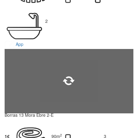
2
App
Borras 13 Mora Ebre 2-E
2
1€
90m
3