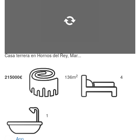
Casa terrera en Hornos del Rey, Mar...
2
215000€
136m
4
1
App