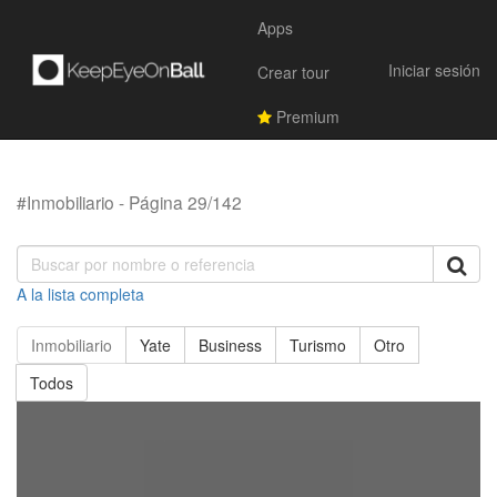
Apps
Iniciar sesión
Crear tour
Premium
#Inmobiliario - Página 29/142
A la lista completa
Inmobiliario
Yate
Business
Turismo
Otro
Todos