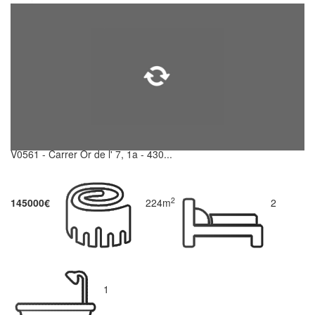
V0561 - Carrer Or de l' 7, 1a - 430...
2
145000€
224m
2
1