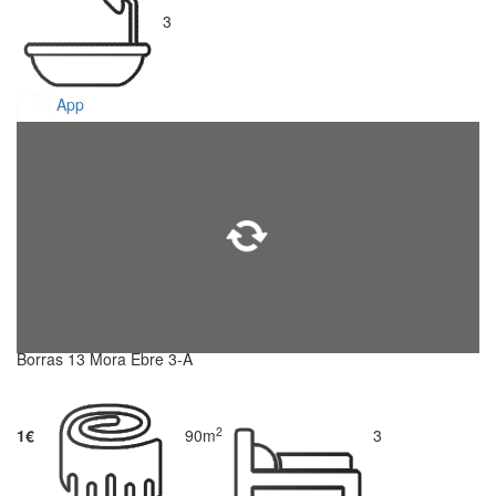
3
App
Borras 13 Mora Ebre 3-A
2
1€
90m
3