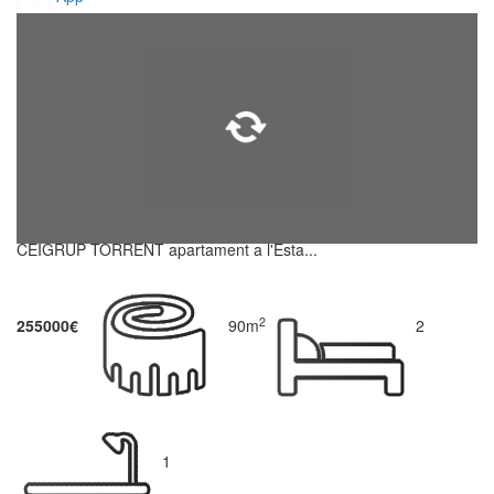
CEIGRUP TORRENT apartament a l'Esta...
2
255000€
90m
2
1