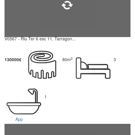
V0567 - Riu Ter 6 esc 11, Tarragon...
2
130000€
80m
3
1
App