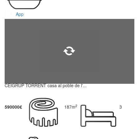
App
CEIGRUP TORRENT casa al poble de l'...
2
590000€
187m
3