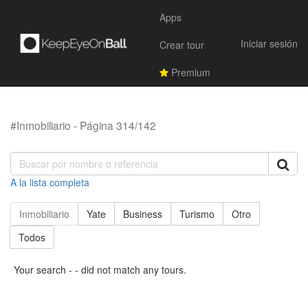
Apps
Iniciar sesión
Crear tour
Premium
#Inmobiliario - Página 314/142
A la lista completa
Inmobiliario
Yate
Business
Turismo
Otro
Todos
Your search - - did not match any tours.