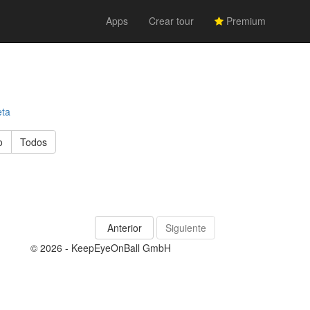
Apps
Crear tour
Premium
eta
o
Todos
Anterior
Siguiente
© 2026 - KeepEyeOnBall GmbH