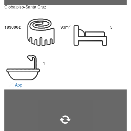
Globalpiso-Santa Cruz
2
183000€
93m
3
1
App