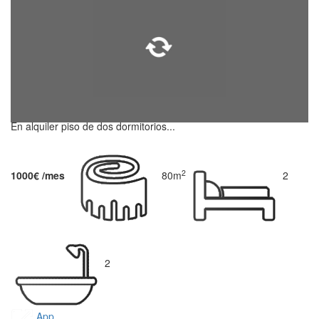
En alquiler piso de dos dormitorios...
2
1000€ /mes
80m
2
2
App