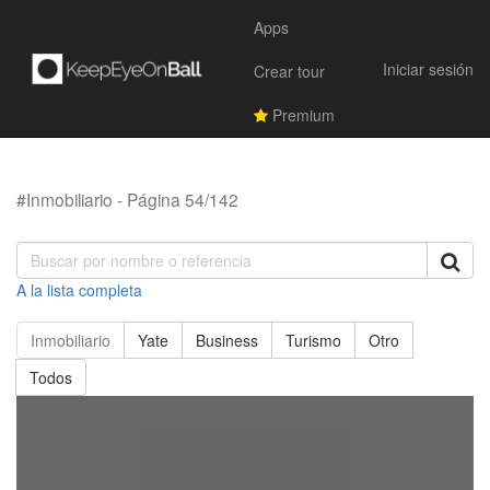
Apps
Iniciar sesión
Crear tour
Premium
#Inmobiliario - Página 54/142
A la lista completa
Inmobiliario
Yate
Business
Turismo
Otro
Todos