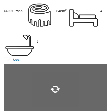
2
4400€ /mes
248m
4
3
App