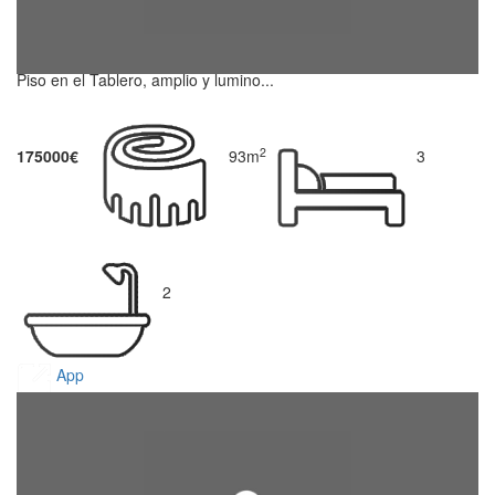
Piso en el Tablero, amplio y lumino...
2
175000€
93m
3
2
App