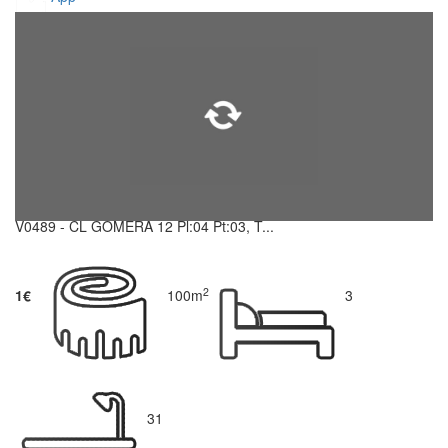
V0489 - CL GOMERA 12 Pl:04 Pt:03, T...
2
1€
100m
3
31