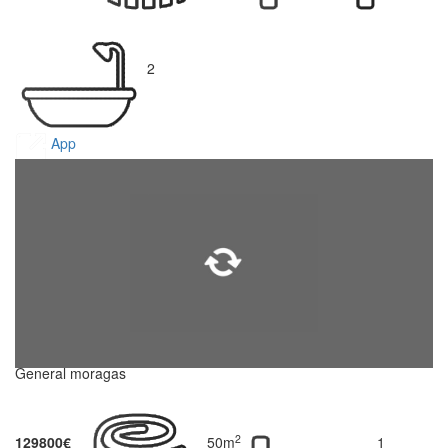
2
App
General moragas
2
129800€
50m
1