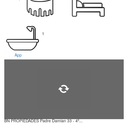
1
App
BN PROPIEDADES Padre Damian 33 - 4º...