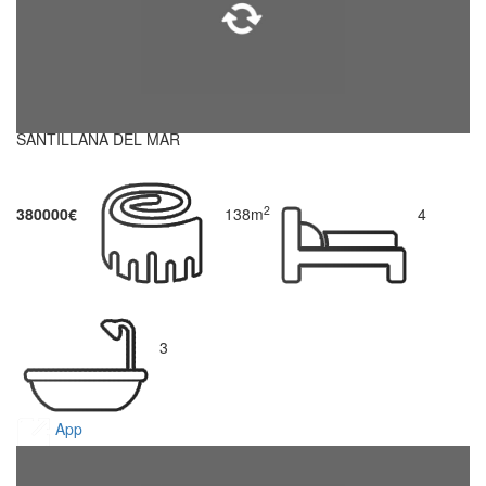
SANTILLANA DEL MAR
2
380000€
138m
4
3
App