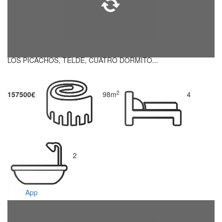
LOS PICACHOS, TELDE, CUATRO DORMITO...
2
157500€
98m
4
2
App