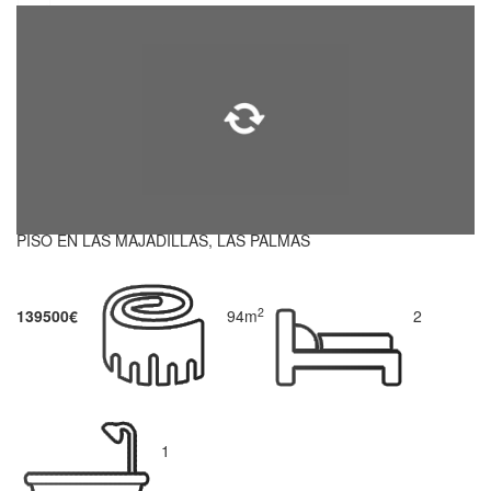
PISO EN LAS MAJADILLAS, LAS PALMAS
2
139500€
94m
2
1