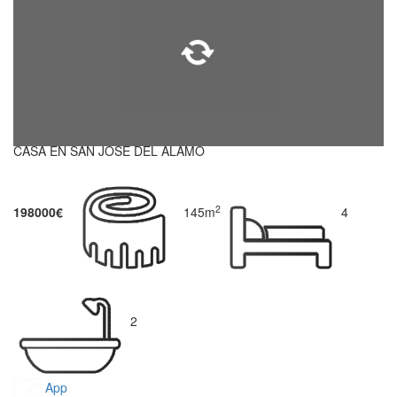
CASA EN SAN JOSE DEL ALAMO
2
198000€
145m
4
2
App