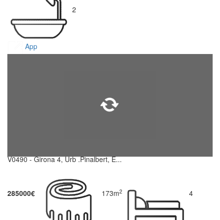
2
App
V0490 - Girona 4, Urb .Pinalbert, E...
2
285000€
173m
4