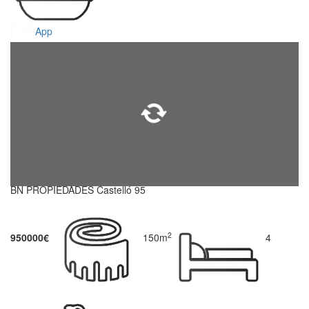
App
BN PROPIEDADES Castelló 95
2
950000€
150m
4