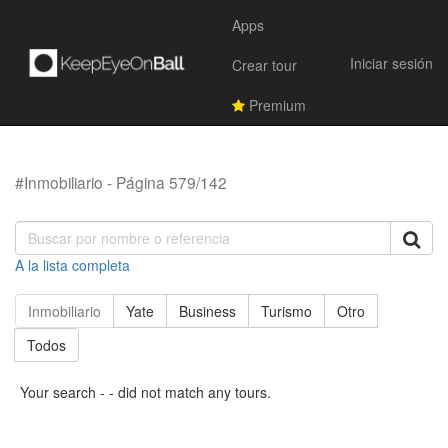
Apps
Iniciar sesión
Crear tour
Premium
#Inmobiliario - Página 579/142
A la lista completa
Inmobiliario
Yate
Business
Turismo
Otro
Todos
Your search - - did not match any tours.