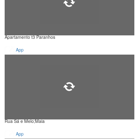
Apartamento t3 Paranhos
App
Rua Sá e Melo;Maia
App