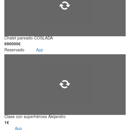
Chalet pareado COSLADA
690000€
Reservado
App
Clase con superhéroes Alejandro
1€
App