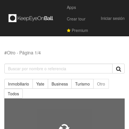
Apps
Iniciar sesión
Crear tour
Premium
#Otro - Página 1/4
Inmobiliario
Yate
Business
Turismo
Otro
Todos