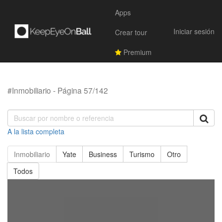
Apps
Iniciar sesión
Crear tour
Premium
#Inmobiliario - Página 57/142
A la lista completa
Inmobiliario
Yate
Business
Turismo
Otro
Todos