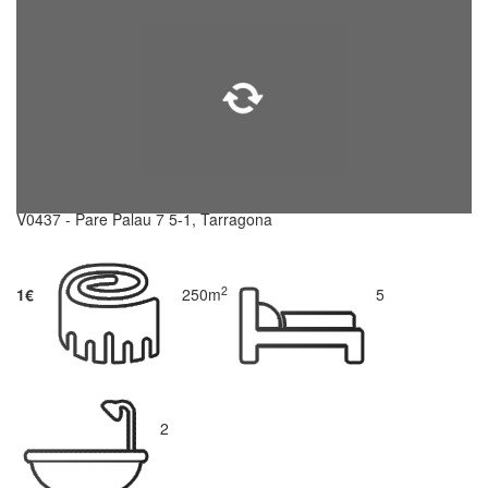
V0437 - Pare Palau 7 5-1, Tarragona
2
1€
250m
5
2