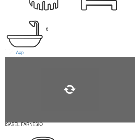
8
App
ISABEL FARNESIO