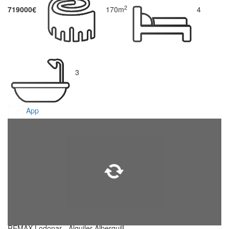
2
719000€
170m
4
3
App
REMAX Lodonar - Alquiler Alberquill...