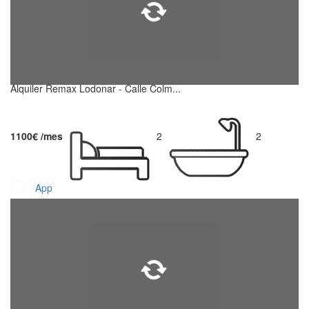
Alquiler Remax Lodonar - Calle Colm...
1100€ /mes
2
2
App