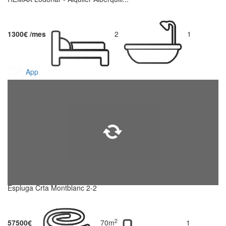
1300€ /mes
2
1
App
Espluga Crta Montblanc 2-2
2
57500€
70m
1