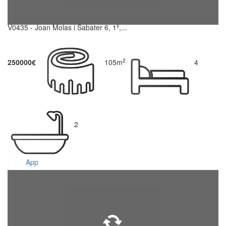
V0435 - Joan Molas i Sabater 6, 1º,...
2
250000€
105m
4
2
App