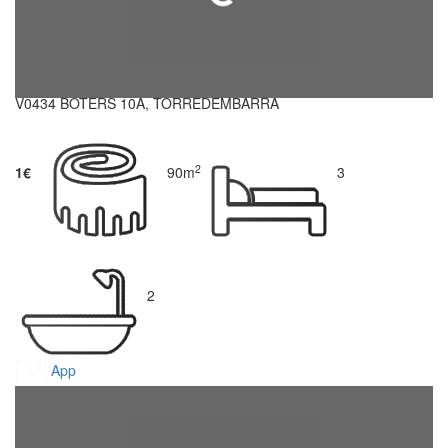
V0434 BOTERS 10A, TORREDEMBARRA
2
1€
90m
3
2
App