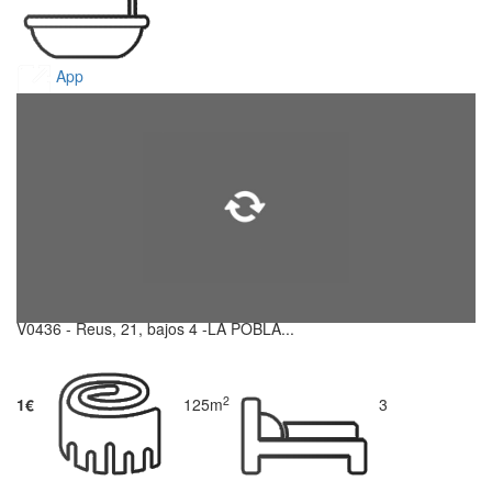
App
V0436 - Reus, 21, bajos 4 -LA POBLA...
2
1€
125m
3