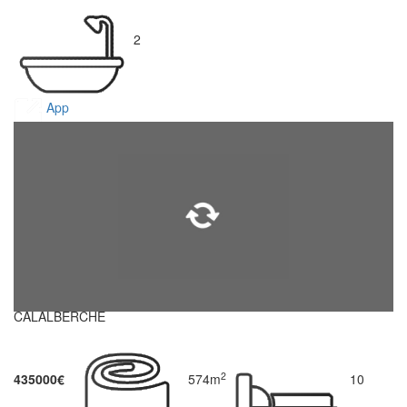
2
App
CALALBERCHE
2
435000€
574m
10