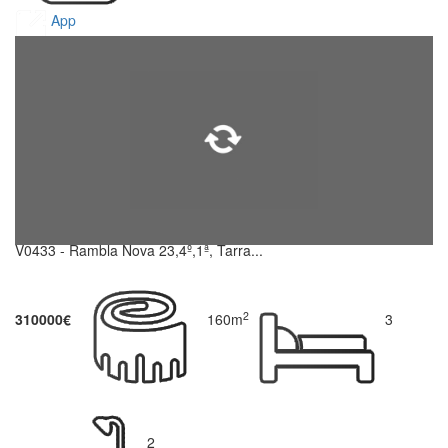
App
V0433 - Rambla Nova 23,4º,1ª, Tarra...
2
310000€
160m
3
2