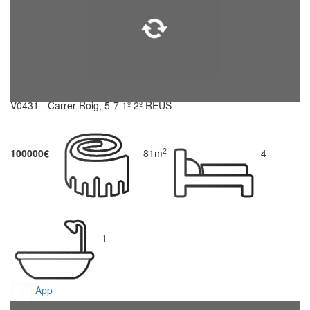
V0431 - Carrer Roig, 5-7 1º 2º REUS
2
100000€
81m
4
1
App