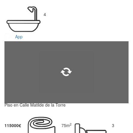
4
App
Piso en Calle Matilde de la Torre
2
115000€
75m
3