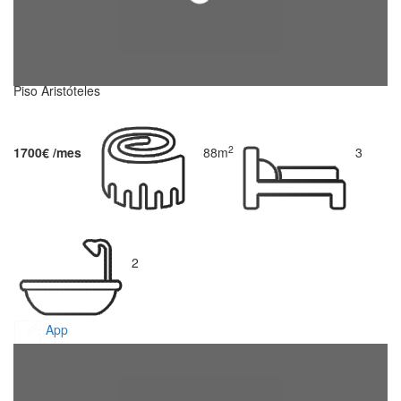
Piso Aristóteles
2
1700€ /mes
88m
3
2
App