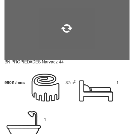
BN PROPIEDADES Narvaez 44
2
990€ /mes
37m
1
1