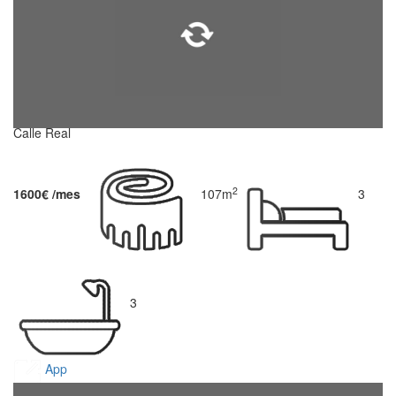
Calle Real
2
1600€ /mes
107m
3
3
App