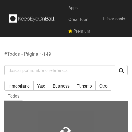
Apps
Iniciar sesión
Crear tour
Premium
#Todos - Página 1/149
Inmobiliario
Yate
Business
Turismo
Otro
Todos