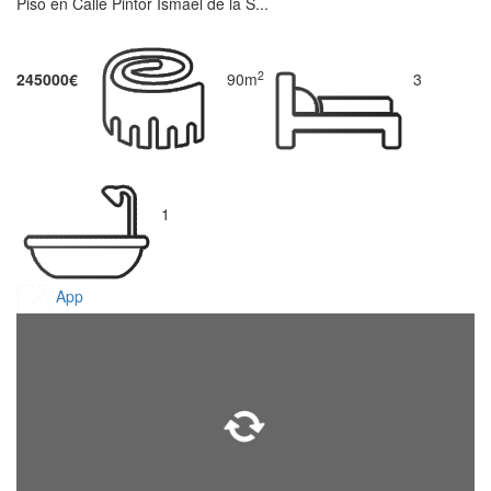
Piso en Calle Pintor Ismael de la S...
2
245000€
90m
3
1
App