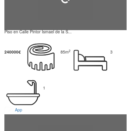
Piso en Calle Pintor Ismael de la S...
2
240000€
85m
3
1
App