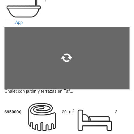
App
Chalet con jardin y terrazas en Taf...
2
695000€
201m
3