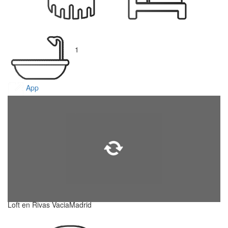
1
App
Loft en Rivas VaciaMadrid