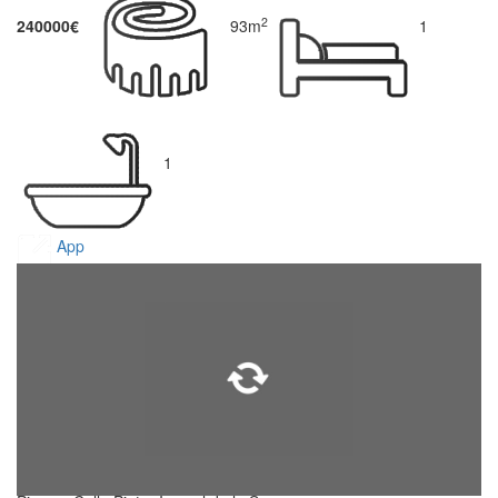
2
240000€
93m
1
1
App