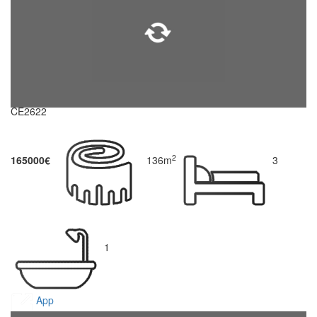
CE2622
2
165000€
136m
3
1
App