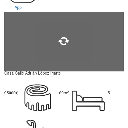
App
Casa Calle Adrián López Iriarte
2
95000€
169m
5
1