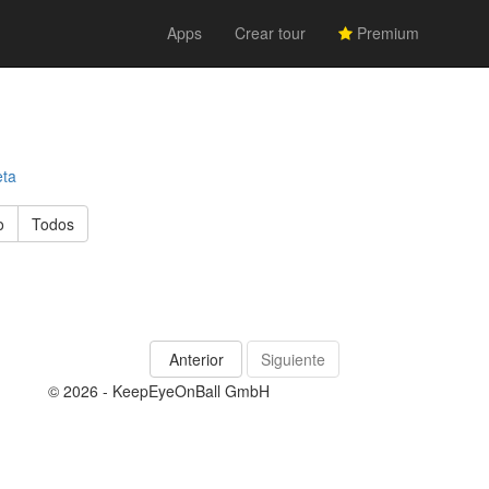
Apps
Crear tour
Premium
eta
o
Todos
Anterior
Siguiente
© 2026 - KeepEyeOnBall GmbH