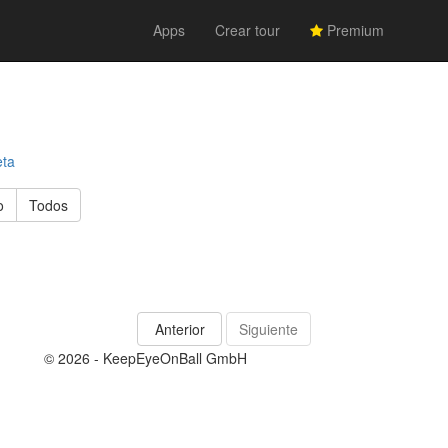
Apps
Crear tour
Premium
eta
o
Todos
Anterior
Siguiente
© 2026 - KeepEyeOnBall GmbH