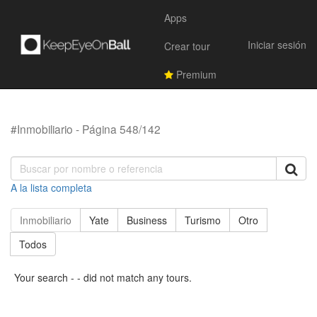
Apps
Iniciar sesión
Crear tour
Premium
#Inmobiliario - Página 548/142
A la lista completa
Inmobiliario
Yate
Business
Turismo
Otro
Todos
Your search - - did not match any tours.