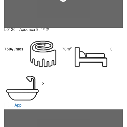
L0120 - Apodaca 9, 1º 2ª
2
750€ /mes
76m
3
2
App