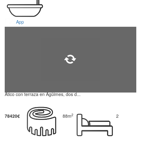
App
Atico con terraza en Agüimes, dos d...
2
78420€
88m
2