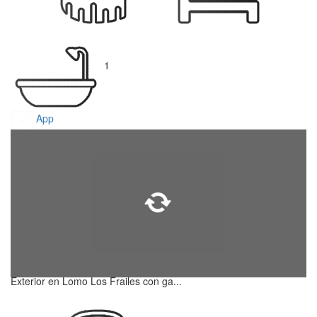
1
App
Exterior en Lomo Los Frailes con ga...