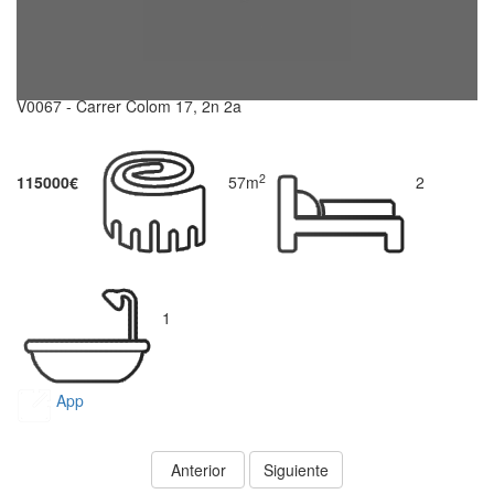
V0067 - Carrer Colom 17, 2n 2a
2
115000€
57m
2
1
App
Anterior
Siguiente