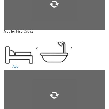
Alquiler Piso Orgaz
2
1
App