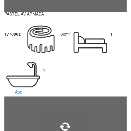
PASTEL AV ARMADA
2
177000€
60m
1
1
App