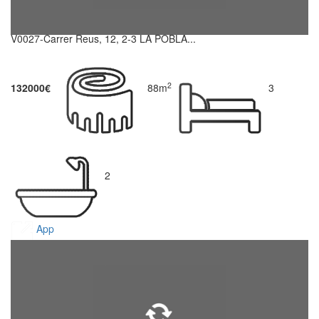
V0027-Carrer Reus, 12, 2-3 LA POBLA...
2
132000€
88m
3
2
App