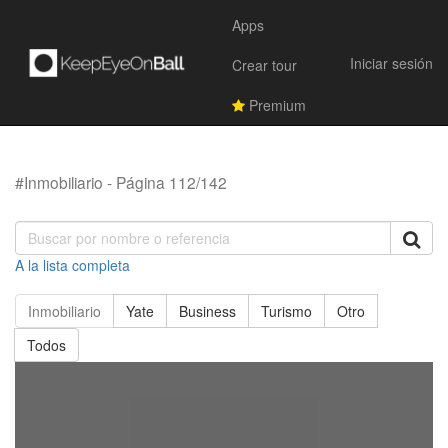
Apps
Iniciar sesión
Crear tour
Premium
#Inmobiliario - Página 112/142
A la lista completa
Inmobiliario
Yate
Business
Turismo
Otro
Todos