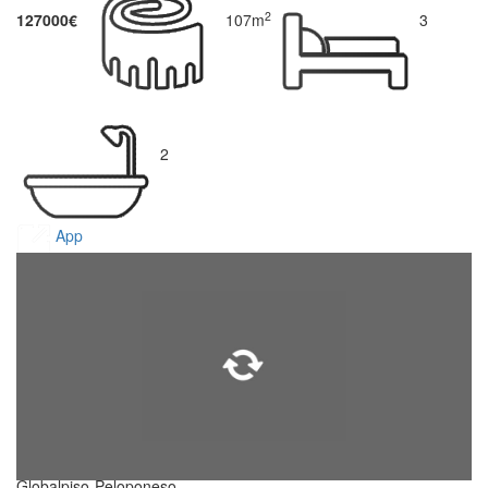
2
127000€
107m
3
2
App
Globalpiso-Peloponeso