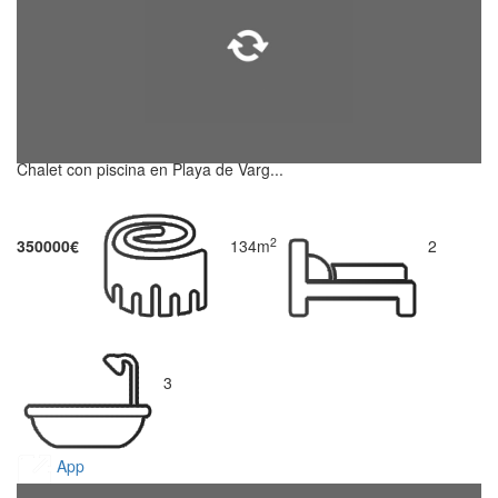
Chalet con piscina en Playa de Varg...
2
350000€
134m
2
3
App