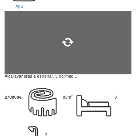
App
Alcaravaneras a estrenar, 3 dormito...
2
270000€
88m
3
2