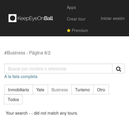
Apps
Iniciar sesión
Crear tour
Premium
#Business - Página 8/2
A la lista completa
Inmobiliario
Yate
Business
Turismo
Otro
Todos
Your search - - did not match any tours.