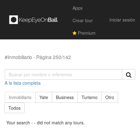
Apps
Iniciar sesión
Crear tour
Premium
#Inmobiliario - Página 250/142
A la lista completa
Inmobiliario
Yate
Business
Turismo
Otro
Todos
Your search - - did not match any tours.