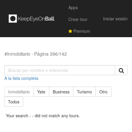
Apps
Iniciar sesión
Crear tour
Premium
#Inmobiliario - Página 396/142
A la lista completa
Inmobiliario
Yate
Business
Turismo
Otro
Todos
Your search - - did not match any tours.