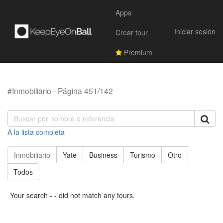
Apps
Iniciar sesión
Crear tour
Premium
#Inmobiliario - Página 451/142
A la lista completa
Inmobiliario
Yate
Business
Turismo
Otro
Todos
Your search - - did not match any tours.