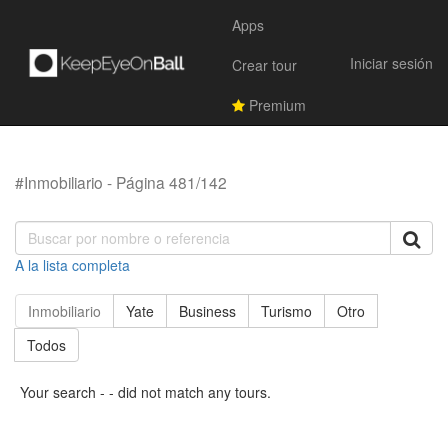
Apps
Iniciar sesión
Crear tour
Premium
#Inmobiliario - Página 481/142
A la lista completa
Inmobiliario
Yate
Business
Turismo
Otro
Todos
Your search - - did not match any tours.