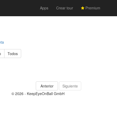
Apps
Crear tour
Premium
eta
o
Todos
Anterior
Siguiente
© 2026 - KeepEyeOnBall GmbH