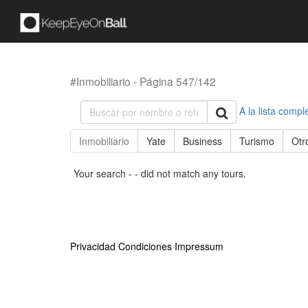
#Inmobiliario - Página 547/142
A la lista compl
Inmobiliario
Yate
Business
Turismo
Otr
Your search - - did not match any tours.
Privacidad
Condiciones
Impressum