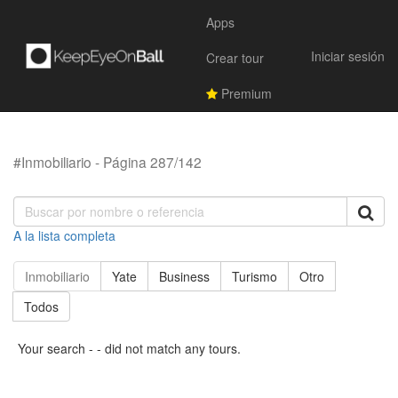
Apps
Iniciar sesión
Crear tour
Premium
#Inmobiliario - Página 287/142
A la lista completa
Inmobiliario
Yate
Business
Turismo
Otro
Todos
Your search - - did not match any tours.