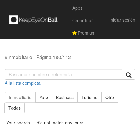
Apps
Iniciar sesión
Crear tour
Premium
#Inmobiliario - Página 180/142
A la lista completa
Inmobiliario
Yate
Business
Turismo
Otro
Todos
Your search - - did not match any tours.