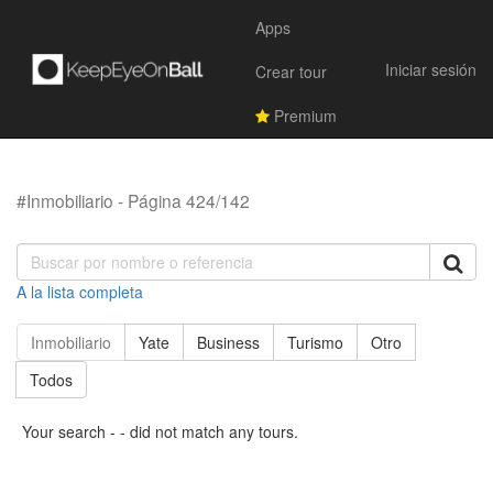
Apps
Iniciar sesión
Crear tour
Premium
#Inmobiliario - Página 424/142
A la lista completa
Inmobiliario
Yate
Business
Turismo
Otro
Todos
Your search - - did not match any tours.